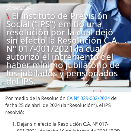
30/04/2024
\
El Instituto de Previsión
Social (“IPS”) emitió una
resolución por la cual dejó
sin efecto la Resolución C.A.
N° 017-001/2021 la cual
autorizó el incremento del
haber mínimo jubilatorio de
los jubilados y pensionados
del IPS.
Por medio de la Resolución
CA N° 029-002/2024
de
fecha 25 de abril de 2024 (la “Resolución”), el IPS
resolvió:
Dejar sin efecto la Resolución C.A. N° 017-
001/2021, de fecha 16 de febrero de 2021 “POR