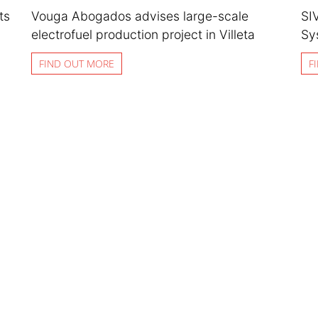
ts
Vouga Abogados advises large-scale
SI
electrofuel production project in Villeta
Sy
FIND OUT MORE
F