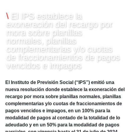
11/06/2024
\
El IPS establece la
exoneración del recargo por
mora sobre planillas
normales, planillas
complementarias y/o cuotas
de fraccionamientos de pagos
vencidos e impagos
El Instituto de Previsión Social (“IPS”) emitió una
nueva resolución donde establece la exoneración del
recargo por mora sobre planillas normales, planillas
complementarias y/o cuotas de fraccionamientos de
pagos vencidos e impagos, en un 100% para la
modalidad de pagos al contado de la totalidad de lo
adeudado y en un 50% para la modalidad de pagos
parciales, con vigencia hasta el 31 de julio de 2024.