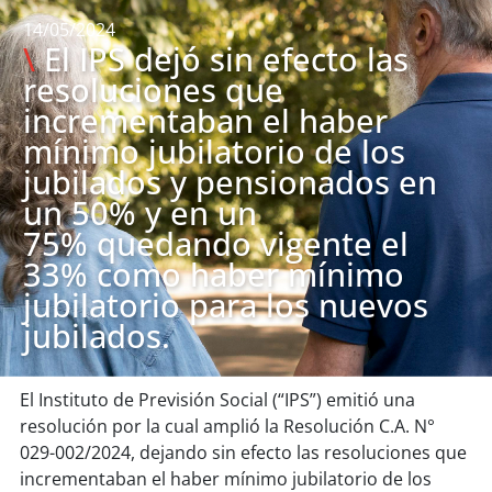
14/05/2024
\
El IPS dejó sin efecto las
resoluciones que
incrementaban el haber
mínimo jubilatorio de los
jubilados y pensionados en
un 50% y en un
75% quedando vigente el
33% como haber mínimo
jubilatorio para los nuevos
jubilados.
El Instituto de Previsión Social (“IPS”) emitió una
resolución por la cual amplió la Resolución C.A. N°
029-002/2024, dejando sin efecto las resoluciones que
incrementaban el haber mínimo jubilatorio de los