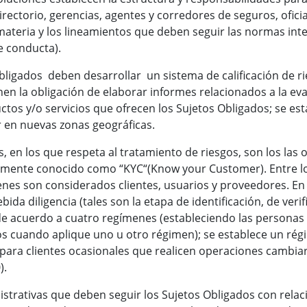
rectorio, gerencias, agentes y corredores de seguros, oficial
materia y los lineamientos que deben seguir las normas inte
e conducta).
bligados deben desarrollar un sistema de calificación de ri
nen la obligación de elaborar informes relacionados a la eva
tos y/o servicios que ofrecen los Sujetos Obligados; se est
r en nuevas zonas geográficas.
 en los que respeta al tratamiento de riesgos, son los las 
nmente conocido como “KYC“(Know your Customer). Entre lo
enes son considerados clientes, usuarios y proveedores. En
ida diligencia (tales son la etapa de identificación, de verif
 de acuerdo a cuatro regímenes (estableciendo las personas 
os cuando aplique uno u otro régimen); se establece un rég
ara clientes ocasionales que realicen operaciones cambiari
).
strativas que deben seguir los Sujetos Obligados con relac