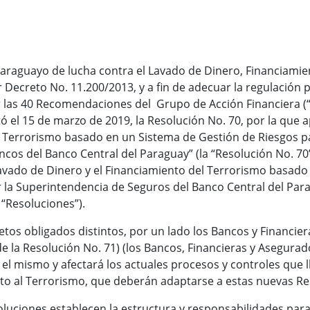
Paraguayo de lucha contra el Lavado de Dinero, Financiamien
ecreto No. 11.200/2013, y a fin de adecuar la regulación 
 las 40 Recomendaciones del Grupo de Acción Financiera (“G
ó el 15 de marzo de 2019, la Resolución No. 70, por la que
l Terrorismo basado en un Sistema de Gestión de Riesgos p
os del Banco Central del Paraguay” (la “Resolución No. 70”
vado de Dinero y el Financiamiento del Terrorismo basado
 la Superintendencia de Seguros del Banco Central del Parag
 “Resoluciones”).
jetos obligados distintos, por un lado los Bancos y Financiera
de la Resolución No. 71) (los Bancos, Financieras y Asegura
s el mismo y afectará los actuales procesos y controles que 
to al Terrorismo, que deberán adaptarse a estas nuevas Re
ciones establecen la estructura y responsabilidades para l