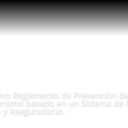
o Reglamento de Prevención de
orismo basado en un Sistema de 
s y Aseguradoras