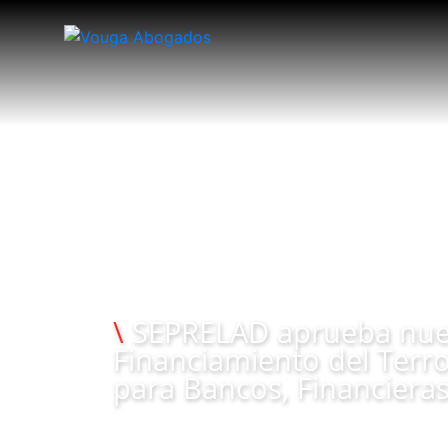
22/04/2019
\
SEPRELAD aprueba nuev
Financiamiento del Terr
para Bancos, Financiera