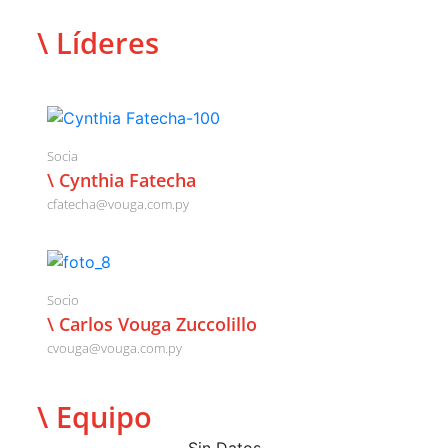
\ Líderes
Socia
\ Cynthia Fatecha
cfatecha@vouga.com.py
Socio
\ Carlos Vouga Zuccolillo
cvouga@vouga.com.py
\ Equipo
Sin Datos