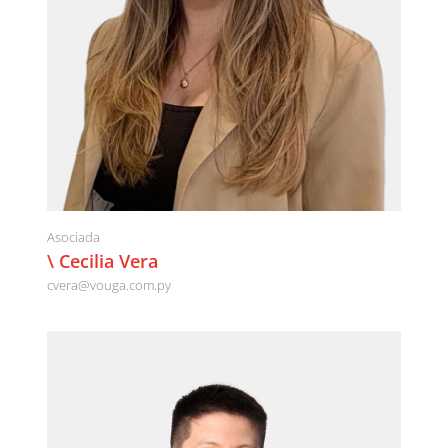
Asociada
\ Cecilia Vera
cvera@vouga.com.py