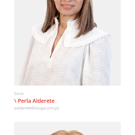
Socia
\ Perla Alderete
palderete@vouga.com.py