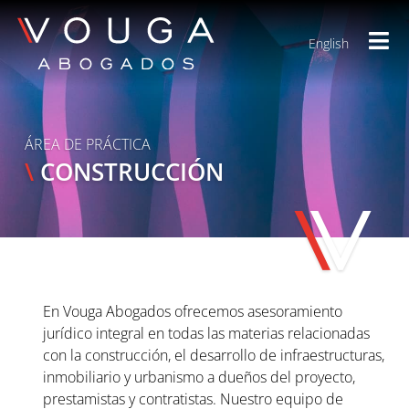
English
ÁREA DE PRÁCTICA
\
CONSTRUCCIÓN
En Vouga Abogados ofrecemos asesoramiento
jurídico integral en todas las materias relacionadas
con la construcción, el desarrollo de infraestructuras,
inmobiliario y urbanismo a dueños del proyecto,
prestamistas y contratistas. Nuestro equipo de