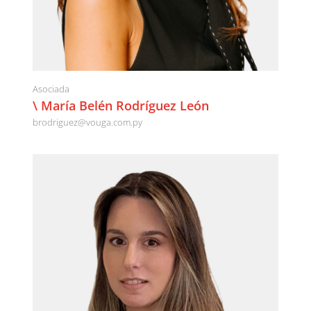
Asociada
\ María Belén Rodríguez León
brodriguez@vouga.com.py