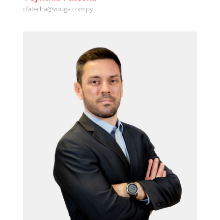
cfatecha@vouga.com.py