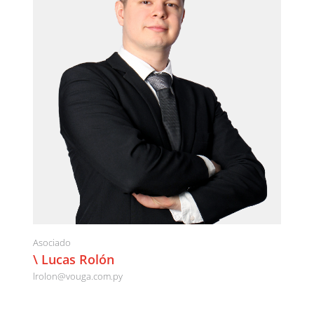
Asociado
\ Lucas Rolón
lrolon@vouga.com.py