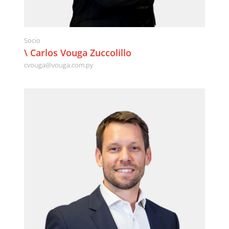
Socio
\ Carlos Vouga Zuccolillo
cvouga@vouga.com.py