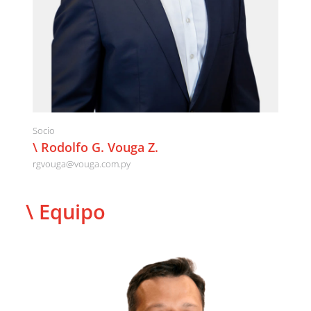
Socio
\ Rodolfo G. Vouga Z.
rgvouga@vouga.com.py
\ Equipo