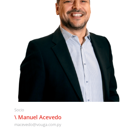
Socio
\ Manuel Acevedo
macevedo@vouga.com.py