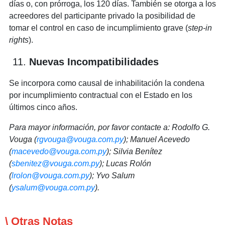
días o, con prórroga, los 120 días. También se otorga a los
acreedores del participante privado la posibilidad de
tomar el control en caso de incumplimiento grave (
step-in
rights
).
Nuevas Incompatibilidades
Se incorpora como causal de inhabilitación la condena
por incumplimiento contractual con el Estado en los
últimos cinco años.
Para mayor información, por favor contacte a: Rodolfo G.
Vouga (
rgvouga@vouga.com.py
); Manuel Acevedo
(
macevedo@vouga.com.py
); Silvia Benítez
(
sbenitez@vouga.com.py
); Lucas Rolón
(
lrolon@vouga.com.py
); Yvo Salum
(
ysalum@vouga.com.py
).
\ Otras Notas