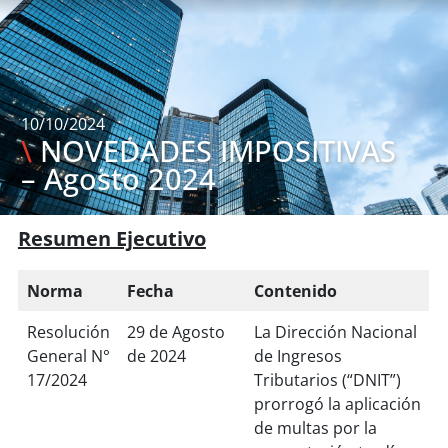
10/10/2024
\
NOVEDADES IMPOSITIVAS
– Agosto 2024
Resumen Ejecutivo
Norma
Fecha
Contenido
Resolución
29 de Agosto
La Dirección Nacional
General N°
de 2024
de Ingresos
17/2024
Tributarios (“DNIT”)
prorrogó la aplicación
de multas por la