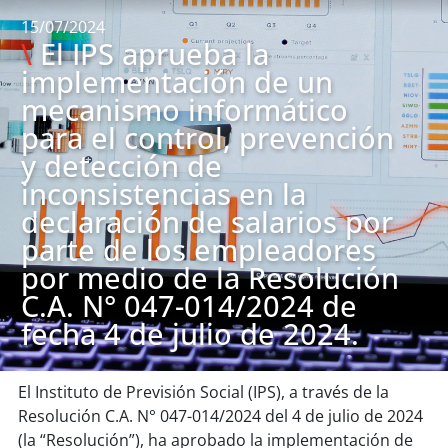
15/07/2024
\
El IPS aprueba la
implementación de un
mecanismo informático
para el control, prevención
y detección de
inconsistencias en la
declaración de salarios por
parte de los empleadores
por medio de la Resolución
C.A. N° 047-014/2024 de
fecha 4 de julio de 2024.
El Instituto de Previsión Social (IPS), a través de la
Resolución C.A. N° 047-014/2024 del 4 de julio de 2024
(la “Resolución”), ha aprobado la implementación de