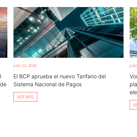
julio 22, 2026
juli
l
El BCP aprueba el nuevo Tarifario del
Vo
 de
Sistema Nacional de Pagos
pl
el
VER MÁS
V