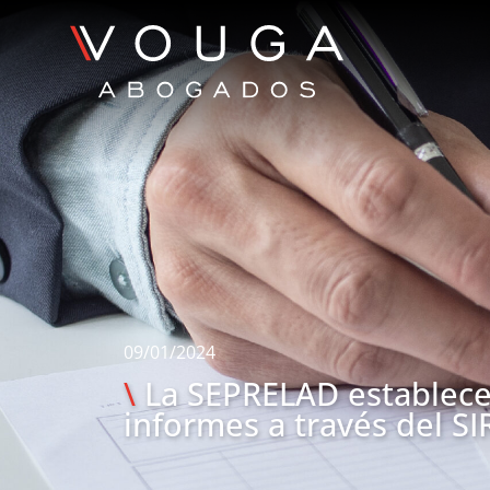
09/01/2024
\
La SEPRELAD establece
informes a través del S