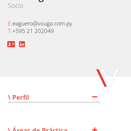
Socio
E:
eaguero@vouga.com.py
T:
+595 21 202049
\ Perfil
\ Áreas de Práctica