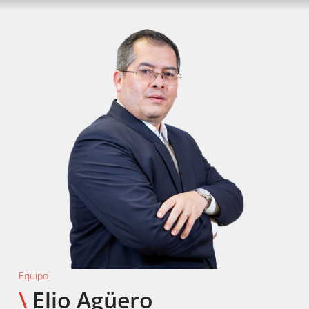
Equipo
\
Elio Agüero