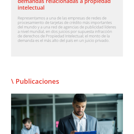
demandas relacionadas a propiedad
intelectual
Representamos a una de las empresas de redes de
procesamiento de tarjetas de crédito más importantes
del mundo y a una red de agencias de publicidad líderes
a nivel mundial, en dos juicios por supuesta infracción
de derechos de Propiedad Intelectual; el monto de la
demanda es el más alto del país en un juicio privado.
\ Publicaciones