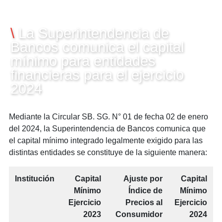
09/01/2024
\
La Superintendencia de
Bancos comunica el capital
mínimo para entidades
financieras para el ejercicio
2024
Mediante la Circular SB. SG. N° 01 de fecha 02 de enero
del 2024, la Superintendencia de Bancos comunica que
el capital mínimo integrado legalmente exigido para las
distintas entidades se constituye de la siguiente manera:
Institución
Capital
Ajuste por
Capital
Mínimo
Índice de
Mínimo
Ejercicio
Precios al
Ejercicio
2023
Consumidor
2024