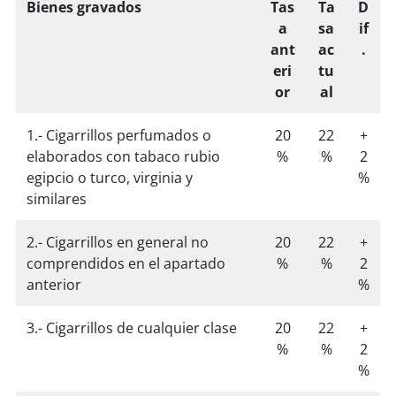
Bienes gravados
Tas
Ta
D
a
sa
if
ant
ac
.
eri
tu
or
al
1.- Cigarrillos perfumados o
20
22
+
elaborados con tabaco rubio
%
%
2
egipcio o turco, virginia y
%
similares
2.- Cigarrillos en general no
20
22
+
comprendidos en el apartado
%
%
2
anterior
%
3.- Cigarrillos de cualquier clase
20
22
+
%
%
2
%