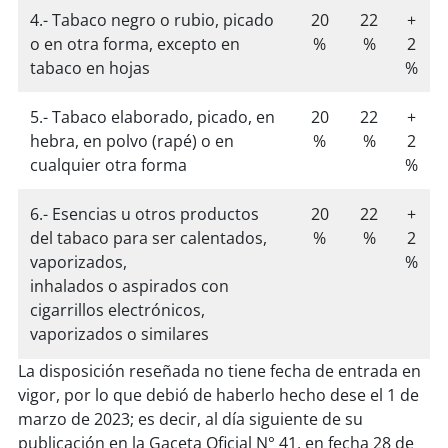
4.- Tabaco negro o rubio, picado
20
22
+
o en otra forma, excepto en
%
%
2
tabaco en hojas
%
5.- Tabaco elaborado, picado, en
20
22
+
hebra, en polvo (rapé) o en
%
%
2
cualquier otra forma
%
6.- Esencias u otros productos
20
22
+
del tabaco para ser calentados,
%
%
2
vaporizados,
%
inhalados o aspirados con
cigarrillos electrónicos,
vaporizados o similares
La disposición reseñada no tiene fecha de entrada en
vigor, por lo que debió de haberlo hecho dese el 1 de
marzo de 2023; es decir, al día siguiente de su
publicación en la Gaceta Oficial N° 41, en fecha 28 de