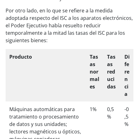
Por otro lado, en lo que se refiere a la medida
adoptada respecto del ISC a los aparatos electrónicos,
el Poder Ejecutivo había resuelto reducir
temporalmente a la mitad las tasas del ISC para los
siguientes bienes:
Producto
Tas
Tas
Di
as
as
fe
nor
red
re
mal
uci
n
es
das
ci
a
Máquinas automáticas para
1%
0,5
-0
tratamiento o procesamiento
%
,5
de datos y sus unidades;
%
lectores magnéticos u ópticos,
máquinas copiadoras,